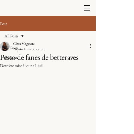
Post
All Posts
Clara Maggiore
All Posts
26 juin
1 min de lecture
Pesto de fanes de betteraves
Recettes
Dernière mise à jour :
1 juil.