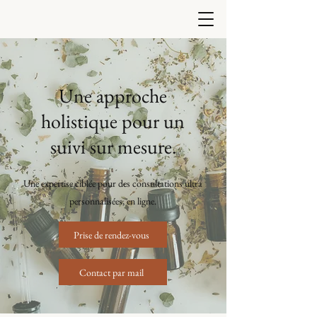
Une approche
holistique pour un
suivi sur mesure.
Une expertise ciblée pour des consultations ultra
personnalisées, en ligne.
Prise de rendez-vous
Contact par mail