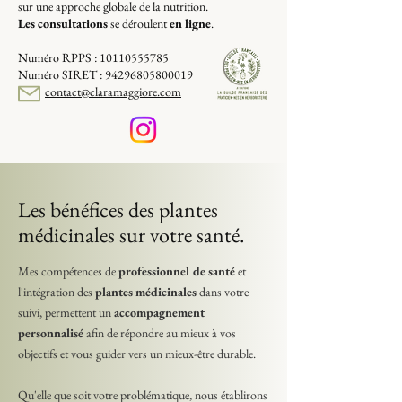
sur une approche globale de la nutrition.
Les consultations
se déroulent
en ligne
.
Numéro RPPS :
10110555785
Numéro SIRET :
94296805800019
contact@claramaggiore.com
Les bénéfices des plantes
médicinales sur votre santé.
Mes compétences de
professionnel de santé
et
l'intégration des
plantes médicinales
dans votre
suivi, permettent un
accompagnement
personnalisé
afin de répondre au mieux à vos
objectifs et vous guider vers un mieux-être durable.
Qu'elle que soit votre problématique, nous établirons