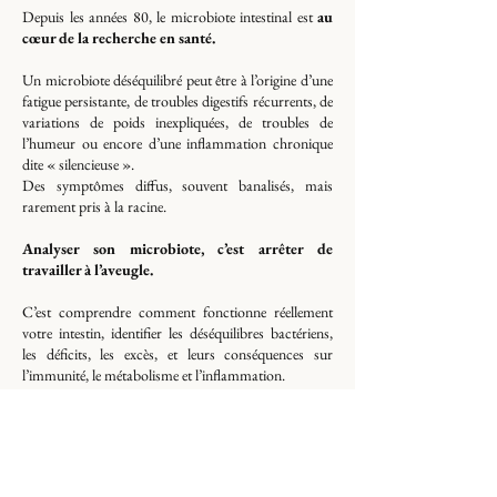
Depuis les années 80, le microbiote intestinal est
au
cœur de la recherche en santé.
Un microbiote déséquilibré peut être à l’origine d’une
fatigue persistante, de troubles digestifs récurrents, de
variations de poids inexpliquées, de troubles de
l’humeur ou encore d’une inflammation chronique
dite « silencieuse ».
Des symptômes diffus, souvent banalisés, mais
rarement pris à la racine.
Analyser son microbiote, c’est arrêter de
travailler à l’aveugle.
C’est comprendre comment fonctionne réellement
votre intestin, identifier les déséquilibres bactériens,
les déficits, les excès, et leurs conséquences sur
l’immunité, le métabolisme et l’inflammation.
L'interprétation des résultats par le laboratoire,
permet une prise en charge ultra personnalisée. On ne
corrige plus des symptômes isolés : on agit sur le
terrain.